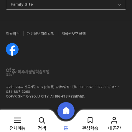
Family Site
이용약관
개인정보처리방침
저작권보호정책
페이스북
경기도 여주시 신륵사길 6-6 (천송동) 평생학습팀 : 전화 031-887-3322~26 / 팩스 :
031-887-3298
COPYRIGHT © YEOJU CITY. All RIGHTS RESERVED.
전체메뉴
검색
관심학습
내 공간
홈